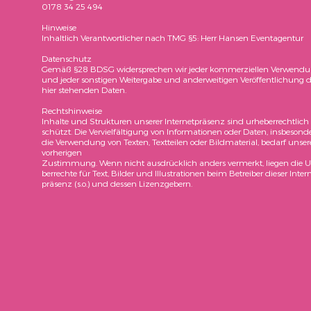
0178 34 25 494
Hinweise
In­halt­lich Ver­ant­wort­li­cher nach TMG §5: Herr Hansen Eventagentur
Datenschutz
Gemäß §28 BDSG wi­der­spre­chen wir jeder kom­mer­zi­el­len Ver­wen­d
und jeder sons­ti­gen Wei­ter­ga­be und an­der­wei­ti­gen Ver­öf­fent­li­chung 
hier ste­hen­den Daten.
Rechtshinweise
In­hal­te und Struk­tu­ren un­se­rer In­ter­net­prä­senz sind ur­he­ber­recht­lich
schützt. Die Ver­viel­fäl­ti­gung von In­for­ma­tio­nen oder Daten, ins­be­son­de
die Ver­wen­dung von Tex­ten, Text­tei­len oder Bild­ma­te­ri­al, be­darf un­se­r
vor­he­ri­gen
Zu­stim­mung. Wenn nicht aus­drück­lich an­ders ver­merkt, lie­gen die U
ber­rech­te für Text, Bil­der und Il­lus­tra­tio­nen beim Be­trei­ber die­ser In­ter­
prä­senz (s.o.) und des­sen Li­zenz­ge­bern.