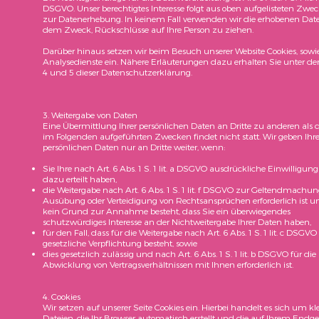
DSGVO. Unser berechtigtes Interesse folgt aus oben aufgelisteten Zwe
zur Datenerhebung. In keinem Fall verwenden wir die erhobenen Dat
dem Zweck, Rückschlüsse auf Ihre Person zu ziehen.
Darüber hinaus setzen wir beim Besuch unserer Website Cookies, sowi
Analysedienste ein. Nähere Erläuterungen dazu erhalten Sie unter den
4 und 5 dieser Datenschutzerklärung.
3. Weitergabe von Daten
Eine Übermittlung Ihrer persönlichen Daten an Dritte zu anderen als 
im Folgenden aufgeführten Zwecken findet nicht statt. Wir geben Ihr
persönlichen Daten nur an Dritte weiter, wenn:
Sie Ihre nach Art. 6 Abs. 1 S. 1 lit. a DSGVO ausdrückliche Einwilligung
dazu erteilt haben,
die Weitergabe nach Art. 6 Abs. 1 S. 1 lit. f DSGVO zur Geltendmachun
Ausübung oder Verteidigung von Rechtsansprüchen erforderlich ist u
kein Grund zur Annahme besteht, dass Sie ein überwiegendes
schutzwürdiges Interesse an der Nichtweitergabe Ihrer Daten haben,
für den Fall, dass für die Weitergabe nach Art. 6 Abs. 1 S. 1 lit. c DSGVO
gesetzliche Verpflichtung besteht, sowie
dies gesetzlich zulässig und nach Art. 6 Abs. 1 S. 1 lit. b DSGVO für die
Abwicklung von Vertragsverhältnissen mit Ihnen erforderlich ist.
4. Cookies
Wir setzen auf unserer Seite Cookies ein. Hierbei handelt es sich um kl
Dateien, die Ihr Browser automatisch erstellt und die auf Ihrem Endge