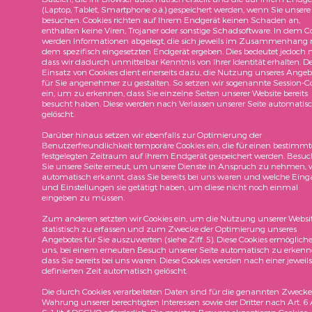
(Laptop, Tablet, Smartphone o.ä.) gespeichert werden, wenn Sie unsere
besuchen. Cookies richten auf Ihrem Endgerät keinen Schaden an,
enthalten keine Viren, Trojaner oder sonstige Schadsoftware. In dem C
werden Informationen abgelegt, die sich jeweils im Zusammenhang 
dem spezifisch eingesetzten Endgerät ergeben. Dies bedeutet jedoch n
dass wir dadurch unmittelbar Kenntnis von Ihrer Identität erhalten. D
Einsatz von Cookies dient einerseits dazu, die Nutzung unseres Angeb
für Sie angenehmer zu gestalten. So setzen wir sogenannte Session-C
ein, um zu erkennen, dass Sie einzelne Seiten unserer Website bereits
besucht haben. Diese werden nach Verlassen unserer Seite automatis
gelöscht.
Darüber hinaus setzen wir ebenfalls zur Optimierung der
Benutzerfreundlichkeit temporäre Cookies ein, die für einen bestimm
festgelegten Zeitraum auf Ihrem Endgerät gespeichert werden. Besu
Sie unsere Seite erneut, um unsere Dienste in Anspruch zu nehmen, 
automatisch erkannt, dass Sie bereits bei uns waren und welche Ein
und Einstellungen sie getätigt haben, um diese nicht noch einmal
eingeben zu müssen.
Zum anderen setzten wir Cookies ein, um die Nutzung unserer Websi
statistisch zu erfassen und zum Zwecke der Optimierung unseres
Angebotes für Sie auszuwerten (siehe Ziff. 5). Diese Cookies ermöglich
uns, bei einem erneuten Besuch unserer Seite automatisch zu erkenn
dass Sie bereits bei uns waren. Diese Cookies werden nach einer jeweils
definierten Zeit automatisch gelöscht.
Die durch Cookies verarbeiteten Daten sind für die genannten Zwecke
Wahrung unserer berechtigten Interessen sowie der Dritter nach Art. 6 