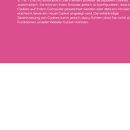
S. 1 lit. f DSGVO erforderlich. Die meisten Browser akzeptieren Cookies
automatisch. Sie können Ihren Browser jedoch so konfigurieren, dass 
Cookies auf Ihrem Computer gespeichert werden oder stets ein Hinwei
erscheint, bevor ein neuer Cookie angelegt wird. Die vollständige
Deaktivierung von Cookies kann jedoch dazu führen, dass Sie nicht al
Funktionen unserer Website nutzen können.