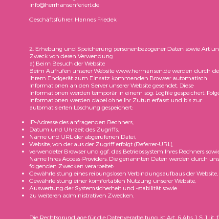
info@herrhansenferiert.de
Geschäftsführer: Hannes Friedek
2. Erhebung und Speicherung personenbezogener Daten sowie Art u
Zweck von deren Verwendung
a) Beim Besuch der Website
Beim Aufrufen unserer Website
www.herrhansen.de
werden durch de
Ihrem Endgerät zum Einsatz kommenden Browser automatisch
Informationen an den Server unserer Website gesendet. Diese
Informationen werden temporär in einem sog. Logfile gespeichert. Fol
Informationen werden dabei ohne Ihr Zutun erfasst und bis zur
automatisierten Löschung gespeichert:
IP-Adresse des anfragenden Rechners,
Datum und Uhrzeit des Zugriffs,
Name und URL der abgerufenen Datei,
Website, von der aus der Zugriff erfolgt (Referrer-URL),
verwendeter Browser und ggf. das Betriebssystem Ihres Rechners sowi
Name Ihres Access-Providers. Die genannten Daten werden durch un
folgenden Zwecken verarbeitet:
Gewährleistung eines reibungslosen Verbindungsaufbaus der Website,
Gewährleistung einer komfortablen Nutzung unserer Website,
Auswertung der Systemsicherheit und -stabilität sowie
zu weiteren administrativen Zwecken.
Die Rechtsgrundlage für die Datenverarbeitung ist Art. 6 Abs. 1 S. 1 lit. f